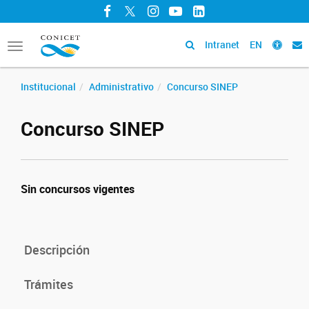
Facebook
Twitter
Instagram
YouTube
LinkedIn
Intranet
EN
Toggle
navigation
Institucional
Administrativo
Concurso SINEP
Concurso SINEP
Sin concursos vigentes
Descripción
Trámites