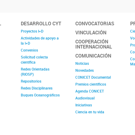
L
DESARROLLO CYT
CONVOCATORIAS
P
Proyectos I+D
Cie
VINCULACIÓN
Actividades de apoyo a
Vo
COOPERACIÓN
la I+D
Pr
INTERNACIONAL
Convenios
Co
COMUNICACIÓN
Solicitud colecta
Co
científica
Noticias
Ma
Redes Orientadas
Novedades
(RIOSP)
CONICET Documental
Repositorios
Premios científicos
Redes Disciplinares
Agenda CONICET
Buques Oceanográficos
Audiovisual
Iniciativas
Ciencia en tu vida