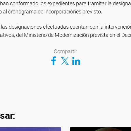
 han conformado los expedientes para tramitar la design
o al cronograma de incorporaciones previsto.
 las designaciones efectuadas cuentan con la intervenció
tivos, del Ministerio de Modernización prevista en el Dec
Compartir
Compartir en Facebook
Compartir en Twitter
Compartir en LinkedIn
sar: