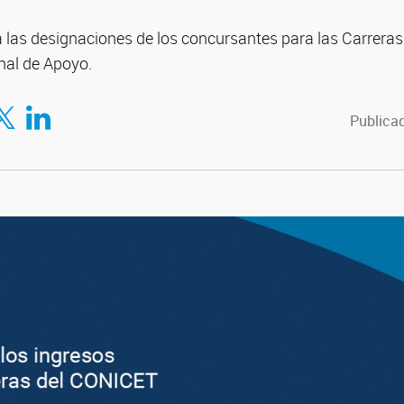
 las designaciones de los concursantes para las Carreras
onal de Apoyo.
tir en Facebook
mpartir en Twitter
Compartir en LinkedIn
Publicad