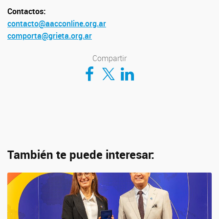
Contactos:
contacto@aacconline.org.ar
comporta@grieta.org.ar
Compartir
Compartir en Facebook
Compartir en Twitter
Compartir en LinkedIn
También te puede interesar: