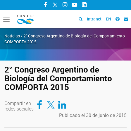
Facebook
Twitter
Instagram
YouTube
LinkedIn
Intranet
EN
Toggle
navigation
Noticias / 2° Congreso Argentino de Biología del Comportamiento
COMPORTA 2015
2° Congreso Argentino de
Biología del Comportamiento
COMPORTA 2015
Compartir en Facebook
Compartir en Twitter
Compartir en LinkedIn
Compartir en
redes sociales
Publicado el 30 de junio de 2015