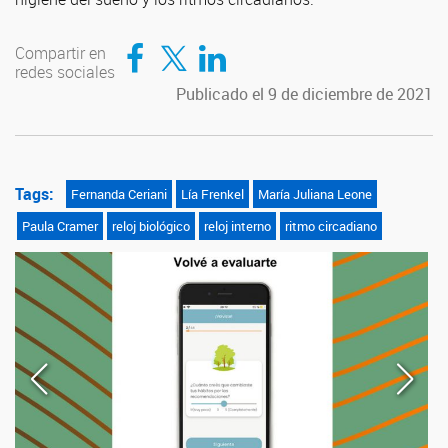
Compartir en Facebook
Compartir en Twitter
Compartir en LinkedIn
Compartir en
redes sociales
Publicado el 9 de diciembre de 2021
Tags:
Fernanda Ceriani
Lía Frenkel
María Juliana Leone
Paula Cramer
reloj biológico
reloj interno
ritmo circadiano