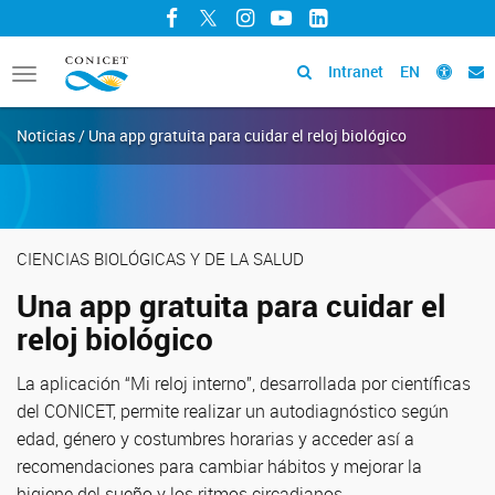
Facebook
Twitter
Instagram
YouTube
LinkedIn
Intranet
EN
Toggle
navigation
Noticias / Una app gratuita para cuidar el reloj biológico
CIENCIAS BIOLÓGICAS Y DE LA SALUD
Una app gratuita para cuidar el
reloj biológico
La aplicación “Mi reloj interno”, desarrollada por científicas
del CONICET, permite realizar un autodiagnóstico según
edad, género y costumbres horarias y acceder así a
recomendaciones para cambiar hábitos y mejorar la
higiene del sueño y los ritmos circadianos.