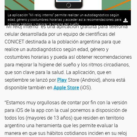
La aplicación “Mi reloj interno” permite realizar un autodiagnóstico según
edad, género y costumbres horarias y acceder así a recomendaciones para
cambiar hábitos y mejorar la higiene del sueño.
“Mi reloj interno” es una aplicación gratuita para telefonía
celular desarrollada por un equipo de científicas del
CONICET destinada a la población argentina para que
realice un autodiagnóstico según edad, género y
costumbres horarias y pueda así obtener recomendaciones
para mejorar la higiene del sueño y los ritmos circadianos,
que son clave para la salud. La aplicación, que en
septiembre se lanzó por
Play
Store (Android), ahora está
disponible también en
Apple Store
(iOS).
“Estamos muy orgullosas de contar por fin con la versión
para iOS de la app con la cual ponemos a disposición de
todos los (mayores de 13 años) que residen en territorio
argentino una herramienta que les permite evaluar la
manera en que sus hábitos cotidianos inciden en su reloj