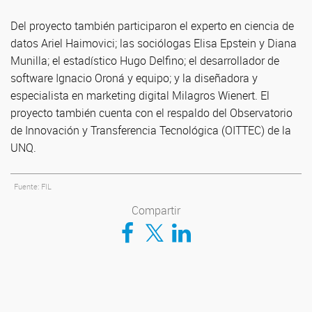
Del proyecto también participaron el experto en ciencia de
datos Ariel Haimovici; las sociólogas Elisa Epstein y Diana
Munilla; el estadístico Hugo Delfino; el desarrollador de
software Ignacio Oroná y equipo; y la diseñadora y
especialista en marketing digital Milagros Wienert. El
proyecto también cuenta con el respaldo del Observatorio
de Innovación y Transferencia Tecnológica (OITTEC) de la
UNQ.
Fuente: FIL
Compartir
Compartir en Facebook
Compartir en Twitter
Compartir en LinkedIn