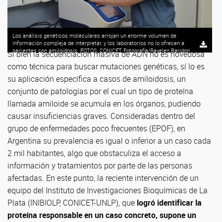
Los análisis genéticos moleculares arrojan un enorme volumen de
información compleja de interpretar, y los laboratorios no lo ofrecen a
pacientes con amiloidosis. FOTOS: CONICET Fotografía/Rayelen Baridon.
Si bien la secuenciación masiva de ADN no es novedosa
como técnica para buscar mutaciones genéticas, sí lo es
su aplicación específica a casos de amiloidosis, un
conjunto de patologías por el cual un tipo de proteína
llamada amiloide se acumula en los órganos, pudiendo
causar insuficiencias graves. Consideradas dentro del
grupo de enfermedades poco frecuentes (EPOF), en
Argentina su prevalencia es igual o inferior a un caso cada
2 mil habitantes, algo que obstaculiza el acceso a
información y tratamientos por parte de las personas
afectadas. En este punto, la reciente intervención de un
equipo del Instituto de Investigaciones Bioquímicas de La
Plata (INIBIOLP, CONICET-UNLP), que
logró identificar la
proteína responsable en un caso concreto, supone un