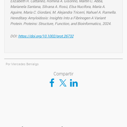
Elizabeth R. Cattaneo, Romina A. Gisonno, Martín C. Abba,
Marianela Santana, Silvana A. Rosú, Elsa Nucifora, María A.
Aguirre, María C. Giordani, M. Alejandra Tricerri, Nahuel A. Ramella.
Hereditary Amyloidosis: Insights Into a Fibrinogen A Variant
Protein. Proteins: Structure, Function, and Bioinformatics, 2024.
DOI:
https://doi.org/10.1002/prot.26732
Por Mercedes Benialgo
Compartir
Compartir en Facebook
Compartir en Twitter
Compartir en LinkedIn