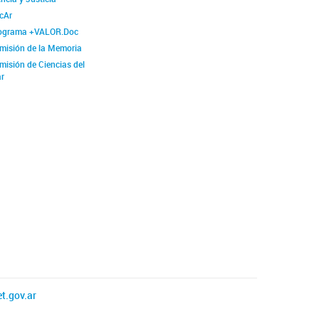
cAr
ograma +VALOR.Doc
misión de la Memoria
misión de Ciencias del
r
t.gov.ar