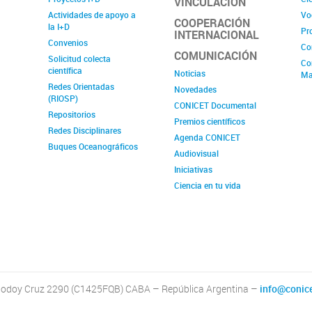
VINCULACIÓN
Actividades de apoyo a
Vo
COOPERACIÓN
la I+D
Pr
INTERNACIONAL
Convenios
Co
COMUNICACIÓN
Solicitud colecta
Co
científica
Noticias
Ma
Redes Orientadas
Novedades
(RIOSP)
CONICET Documental
Repositorios
Premios científicos
Redes Disciplinares
Agenda CONICET
Buques Oceanográficos
Audiovisual
Iniciativas
Ciencia en tu vida
odoy Cruz 2290 (C1425FQB) CABA – República Argentina –
info@conice