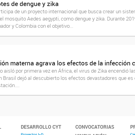
otes de dengue y zika
icipa de un proyecto internacional que busca crear un siste
el mosquito Aedes aegypti, como dengue y zika. Durante 2019
dor y Colombia con el objetivo...
ión materna agrava los efectos de la infección 
o aisló por primera vez en África, el virus de Zika encendió l
 Brasil dejó al descubierto los efectos devastadores que es
tación....
L
DESARROLLO CYT
CONVOCATORIAS
P
Proyectos I+D
Cie