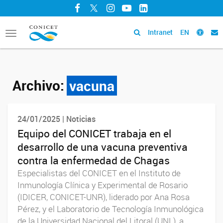
Facebook
Twitter
Instagram
YouTube
LinkedIn
Intranet
EN
Toggle
navigation
Archivo:
vacuna
24/01/2025 | Noticias
Equipo del CONICET trabaja en el
desarrollo de una vacuna preventiva
contra la enfermedad de Chagas
Especialistas del CONICET en el Instituto de
Inmunología Clínica y Experimental de Rosario
(IDICER, CONICET-UNR), liderado por Ana Rosa
Pérez, y el Laboratorio de Tecnología Inmunológica
de la Universidad Nacional del Litoral (UNL), a