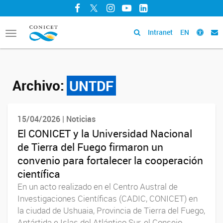
Facebook
Twitter
Instagram
YouTube
LinkedIn
Intranet
EN
Toggle
navigation
Archivo:
UNTDF
15/04/2026 | Noticias
El CONICET y la Universidad Nacional
de Tierra del Fuego firmaron un
convenio para fortalecer la cooperación
científica
En un acto realizado en el Centro Austral de
Investigaciones Científicas (CADIC, CONICET) en
la ciudad de Ushuaia, Provincia de Tierra del Fuego,
Antártida e Islas del Atlántico Sur, el Consejo