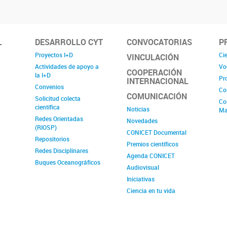
L
DESARROLLO CYT
CONVOCATORIAS
P
Proyectos I+D
Cie
VINCULACIÓN
Actividades de apoyo a
Vo
COOPERACIÓN
la I+D
Pr
INTERNACIONAL
Convenios
Co
COMUNICACIÓN
Solicitud colecta
Co
científica
Noticias
Ma
Redes Orientadas
Novedades
(RIOSP)
CONICET Documental
Repositorios
Premios científicos
Redes Disciplinares
Agenda CONICET
Buques Oceanográficos
Audiovisual
Iniciativas
Ciencia en tu vida