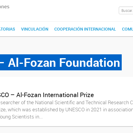
ones
TORIAS
VINCULACIÓN
COOPERACIÓN INTERNACIONAL
COMU
 Al-Fozan Foundation
O – Al-Fozan International Prize
searcher of the National Scientific and Technical Research 
 prize, which was established by UNESCO in 2021 in associati
ung Scientists in...