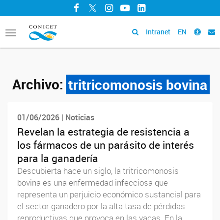
Facebook
Twitter
Instagram
YouTube
LinkedIn
Intranet
EN
Toggle
navigation
Archivo:
tritricomonosis bovina
01/06/2026 | Noticias
Revelan la estrategia de resistencia a
los fármacos de un parásito de interés
para la ganadería
Descubierta hace un siglo, la tritricomonosis
bovina es una enfermedad infecciosa que
representa un perjuicio económico sustancial para
el sector ganadero por la alta tasa de pérdidas
reproductivas que provoca en las vacas. En la