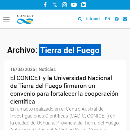
Facebook
Twitter
Instagram
YouTube
LinkedIn
Intranet
EN
Toggle
navigation
Archivo:
Tierra del Fuego
15/04/2026 | Noticias
El CONICET y la Universidad Nacional
de Tierra del Fuego firmaron un
convenio para fortalecer la cooperación
científica
En un acto realizado en el Centro Austral de
Investigaciones Científicas (CADIC, CONICET) en
la ciudad de Ushuaia, Provincia de Tierra del Fuego,
Antártida e Islas del Atlántico Sur, el Consejo