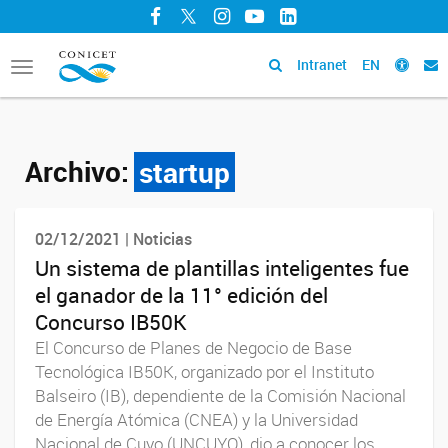
Facebook
Twitter
Instagram
YouTube
LinkedIn
Intranet
EN
Toggle
navigation
Archivo:
startup
02/12/2021 | Noticias
Un sistema de plantillas inteligentes fue
el ganador de la 11° edición del
Concurso IB50K
El Concurso de Planes de Negocio de Base
Tecnológica IB50K, organizado por el Instituto
Balseiro (IB), dependiente de la Comisión Nacional
de Energía Atómica (CNEA) y la Universidad
Nacional de Cuyo (UNCUYO), dio a conocer los