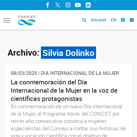
Facebook
Twitter
Instagram
YouTube
LinkedIn
Intranet
EN
Toggle
navigation
Archivo:
Silvia Dolinko
08/03/2025 | DÍA INTERNACIONAL DE LA MUJER
La conmemoración del Día
Internacional de la Mujer en la voz de
científicas protagonistas
En conmemoración de un nuevo Día Internacional
de la Mujer, el Programa VocAr del CONICET, por
tercer año consecutivo convoca a mujeres
especialistas del Consejo a contar sus historias de
vida y vocación científica con el objetivo de