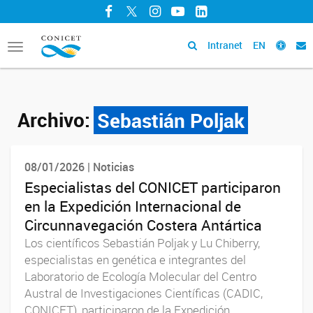
Facebook
Twitter
Instagram
YouTube
LinkedIn
Intranet
EN
Toggle
navigation
Archivo:
Sebastián Poljak
08/01/2026 | Noticias
Especialistas del CONICET participaron
en la Expedición Internacional de
Circunnavegación Costera Antártica
Los científicos Sebastián Poljak y Lu Chiberry,
especialistas en genética e integrantes del
Laboratorio de Ecología Molecular del Centro
Austral de Investigaciones Científicas (CADIC,
CONICET), participaron de la Expedición