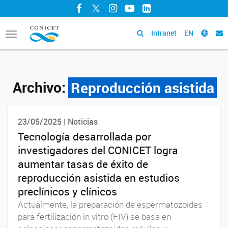
Facebook
Twitter
Instagram
YouTube
LinkedIn
Intranet
EN
Toggle
navigation
Archivo:
Reproducción asistida
23/05/2025 | Noticias
Tecnología desarrollada por
investigadores del CONICET logra
aumentar tasas de éxito de
reproducción asistida en estudios
preclínicos y clínicos
Actualmente, la preparación de espermatozoides
para fertilización in vitro (FIV) se basa en