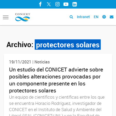
Facebook
Twitter
Instagram
YouTube
LinkedIn
Intranet
EN
Toggle
navigation
Archivo:
protectores solares
19/11/2021 | Noticias
Un estudio del CONICET advierte sobre
posibles alteraciones provocadas por
un componente presente en los
protectores solares
Un equipo de científicos y científicas entre los que
se encuentra Horacio Rodríguez, investigador de
CONICET en el Instituto de Salud y Ambiente del
Litoral (ISAL/CONICET-UNL) y en la Facultad de