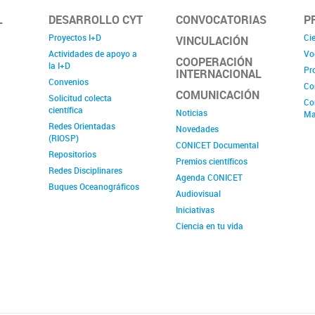
L
DESARROLLO CYT
CONVOCATORIAS
P
Proyectos I+D
Cie
VINCULACIÓN
Actividades de apoyo a
Vo
COOPERACIÓN
la I+D
Pr
INTERNACIONAL
Convenios
Co
COMUNICACIÓN
Solicitud colecta
Co
científica
Noticias
Ma
Redes Orientadas
Novedades
(RIOSP)
CONICET Documental
Repositorios
Premios científicos
Redes Disciplinares
Agenda CONICET
Buques Oceanográficos
Audiovisual
Iniciativas
Ciencia en tu vida