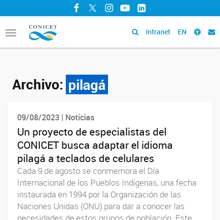
Facebook
Twitter
Instagram
YouTube
LinkedIn
Intranet
EN
Toggle
navigation
Archivo:
pilagá
09/08/2023 | Noticias
Un proyecto de especialistas del
CONICET busca adaptar el idioma
pilagá a teclados de celulares
Cada 9 de agosto se conmemora el Día
Internacional de los Pueblos Indígenas, una fecha
instaurada en 1994 por la Organización de las
Naciones Unidas (ONU) para dar a conocer las
necesidades de estos grupos de población. Este