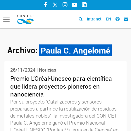
Facebook
Twitter
Instagram
YouTube
LinkedIn
Intranet
EN
Toggle
navigation
Archivo:
Paula C. Angelomé
26/11/2024 | Noticias
Premio L’Oréal-Unesco para científica
que lidera proyectos pioneros en
nanociencia
Por su proyecto “Catalizadores y sensores
preparados a partir de la reutilización de residuos
de metales nobles”, la investigadora del CONICET
Paula C. Angelomé ganó el Premio Nacional
L’Oréal-UNESCO “Por las Mujeres en la Ciencia” en