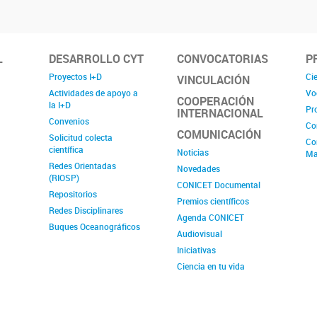
L
DESARROLLO CYT
CONVOCATORIAS
P
Proyectos I+D
Cie
VINCULACIÓN
Actividades de apoyo a
Vo
COOPERACIÓN
la I+D
Pr
INTERNACIONAL
Convenios
Co
COMUNICACIÓN
Solicitud colecta
Co
científica
Noticias
Ma
Redes Orientadas
Novedades
(RIOSP)
CONICET Documental
Repositorios
Premios científicos
Redes Disciplinares
Agenda CONICET
Buques Oceanográficos
Audiovisual
Iniciativas
Ciencia en tu vida