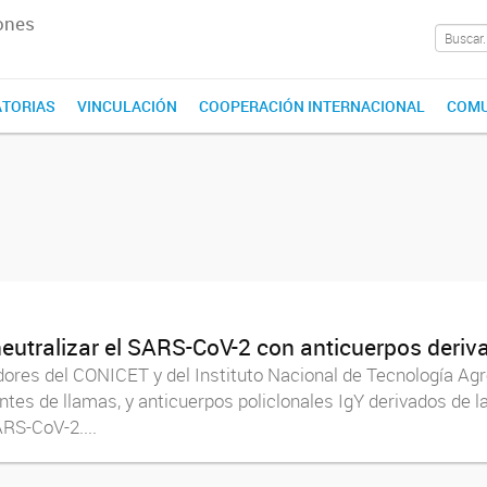
ones
TORIAS
VINCULACIÓN
COOPERACIÓN INTERNACIONAL
COMU
neutralizar el SARS-CoV-2 con anticuerpos deri
adores del CONICET y del Instituto Nacional de Tecnología Ag
s de llamas, y anticuerpos policlonales IgY derivados de la
ARS-CoV-2....