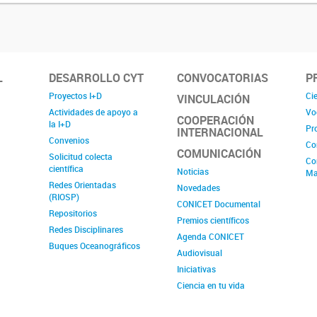
L
DESARROLLO CYT
CONVOCATORIAS
P
Proyectos I+D
Cie
VINCULACIÓN
Actividades de apoyo a
Vo
COOPERACIÓN
la I+D
Pr
INTERNACIONAL
Convenios
Co
COMUNICACIÓN
Solicitud colecta
Co
científica
Noticias
Ma
Redes Orientadas
Novedades
(RIOSP)
CONICET Documental
Repositorios
Premios científicos
Redes Disciplinares
Agenda CONICET
Buques Oceanográficos
Audiovisual
Iniciativas
Ciencia en tu vida