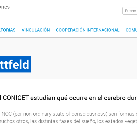
ones
TORIAS
VINCULACIÓN
COOPERACIÓN INTERNACIONAL
COMU
ttfeld
 del CONICET estudian qué ocurre en el cerebro du
o NOC (por non-ordinary state of consciousness) son formas d
 muchos otros, las distintas fases del sueño, los estados veg
.