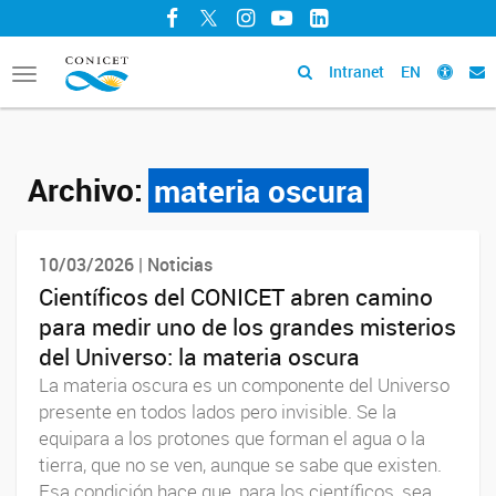
Facebook
Twitter
Instagram
YouTube
LinkedIn
Intranet
EN
Toggle
navigation
Archivo:
materia oscura
10/03/2026 | Noticias
Científicos del CONICET abren camino
para medir uno de los grandes misterios
del Universo: la materia oscura
La materia oscura es un componente del Universo
presente en todos lados pero invisible. Se la
equipara a los protones que forman el agua o la
tierra, que no se ven, aunque se sabe que existen.
Esa condición hace que, para los científicos, sea