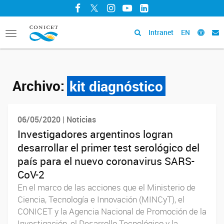
Facebook
Twitter
Instagram
YouTube
LinkedIn
Intranet
EN
Toggle
navigation
Archivo:
kit diagnóstico
06/05/2020 | Noticias
Investigadores argentinos logran
desarrollar el primer test serológico del
país para el nuevo coronavirus SARS-
CoV-2
En el marco de las acciones que el Ministerio de
Ciencia, Tecnología e Innovación (MINCyT), el
CONICET y la Agencia Nacional de Promoción de la
Investigación, el Desarrollo Tecnológico y la