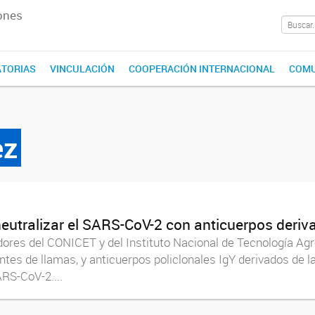
ones
TORIAS
VINCULACIÓN
COOPERACIÓN INTERNACIONAL
COMU
ez
neutralizar el SARS-CoV-2 con anticuerpos deri
adores del CONICET y del Instituto Nacional de Tecnología Ag
s de llamas, y anticuerpos policlonales IgY derivados de la
ARS-CoV-2....