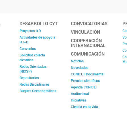
L
DESARROLLO CYT
CONVOCATORIAS
P
Proyectos I+D
Cie
VINCULACIÓN
Actividades de apoyo a
Vo
COOPERACIÓN
la I+D
Pr
INTERNACIONAL
Convenios
Co
COMUNICACIÓN
Solicitud colecta
Co
científica
Noticias
Ma
Redes Orientadas
Novedades
(RIOSP)
CONICET Documental
Repositorios
Premios científicos
Redes Disciplinares
Agenda CONICET
Buques Oceanográficos
Audiovisual
Iniciativas
Ciencia en tu vida