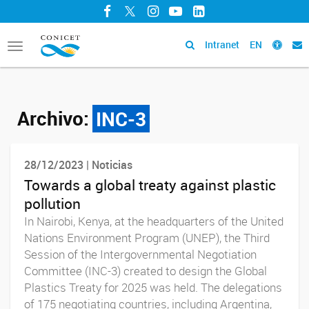
Facebook
Twitter
Instagram
YouTube
LinkedIn
Intranet
EN
Toggle
navigation
Archivo:
INC-3
28/12/2023 | Noticias
Towards a global treaty against plastic
pollution
In Nairobi, Kenya, at the headquarters of the United
Nations Environment Program (UNEP), the Third
Session of the Intergovernmental Negotiation
Committee (INC-3) created to design the Global
Plastics Treaty for 2025 was held. The delegations
of 175 negotiating countries, including Argentina,