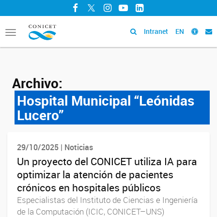
Facebook
Twitter
Instagram
YouTube
LinkedIn
Intranet
EN
Toggle
navigation
Archivo:
Hospital Municipal “Leónidas
Lucero”
29/10/2025 | Noticias
Un proyecto del CONICET utiliza IA para
optimizar la atención de pacientes
crónicos en hospitales públicos
Especialistas del Instituto de Ciencias e Ingeniería
de la Computación (ICIC, CONICET–UNS)