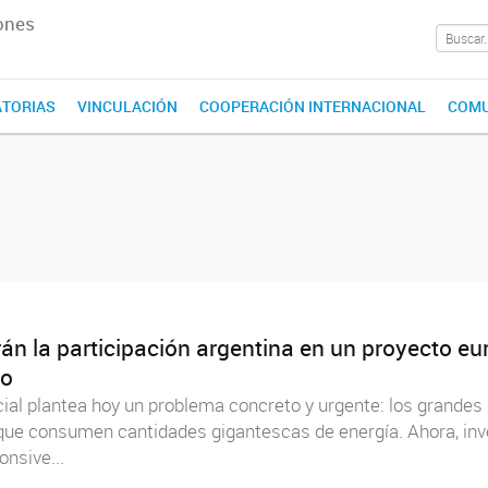
ones
TORIAS
VINCULACIÓN
COOPERACIÓN INTERNACIONAL
COMU
án la participación argentina en un proyecto eu
ro
icial plantea hoy un problema concreto y urgente: los grandes s
e consumen cantidades gigantescas de energía. Ahora, inve
nsive...