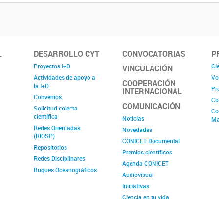
L
DESARROLLO CYT
CONVOCATORIAS
P
Proyectos I+D
Cie
VINCULACIÓN
Actividades de apoyo a
Vo
COOPERACIÓN
la I+D
Pr
INTERNACIONAL
Convenios
Co
COMUNICACIÓN
Solicitud colecta
Co
científica
Noticias
Ma
Redes Orientadas
Novedades
(RIOSP)
CONICET Documental
Repositorios
Premios científicos
Redes Disciplinares
Agenda CONICET
Buques Oceanográficos
Audiovisual
Iniciativas
Ciencia en tu vida