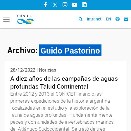
Facebook
Twitter
Instagram
YouTube
LinkedIn
Intranet
EN
Toggle
navigation
Archivo:
Guido Pastorino
28/12/2022 | Noticias
A diez años de las campañas de aguas
profundas Talud Continental
Entre 2012 y 2013 el CONICET financió las
primeras expediciones de la historia argentina
focalizadas en el estudio y la exploración de la
fauna de aguas profundas –fundamentalmente
peces y comunidades de invertebrados marinos-
del Atlántico Sudoccidental. Se trató de tres