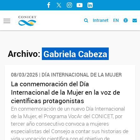
Facebook
Twitter
Instagram
YouTube
LinkedIn
Intranet
EN
Toggle
navigation
Archivo:
Gabriela Cabeza
08/03/2025 | DÍA INTERNACIONAL DE LA MUJER
La conmemoración del Día
Internacional de la Mujer en la voz de
científicas protagonistas
En conmemoración de un nuevo Día Internacional
de la Mujer, el Programa VocAr del CONICET, por
tercer año consecutivo convoca a mujeres
especialistas del Consejo a contar sus historias de
vida y vocación científica con el objetivo de