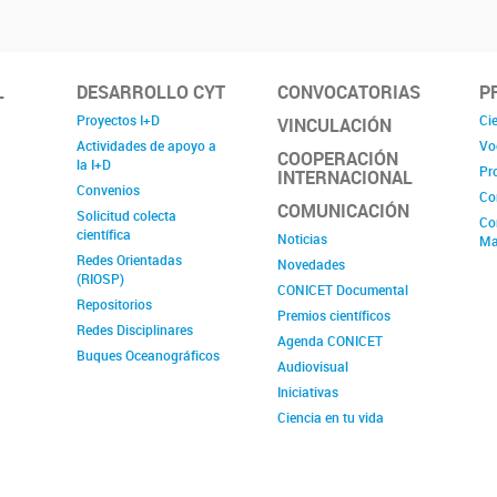
L
DESARROLLO CYT
CONVOCATORIAS
P
Proyectos I+D
Cie
VINCULACIÓN
Actividades de apoyo a
Vo
COOPERACIÓN
la I+D
Pr
INTERNACIONAL
Convenios
Co
COMUNICACIÓN
Solicitud colecta
Co
científica
Noticias
Ma
Redes Orientadas
Novedades
(RIOSP)
CONICET Documental
Repositorios
Premios científicos
Redes Disciplinares
Agenda CONICET
Buques Oceanográficos
Audiovisual
Iniciativas
Ciencia en tu vida