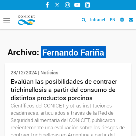
Facebook
Twitter
Instagram
YouTube
LinkedIn
Intranet
EN
Toggle
navigation
Archivo:
Fernando Fariña
23/12/2024 | Noticias
Evalúan las posibilidades de contraer
trichinellosis a partir del consumo de
distintos productos porcinos
Científicos del CONICET y otras instituciones
académicas, articulados a través de la Red de
Seguridad alimentaria del CONICET, publicaron
recientemente una evaluación sobre los riesgos de
contraer trichinellosis en Argentina a partir del