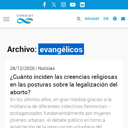
Facebook
Twitter
Instagram
YouTube
LinkedIn
Intranet
EN
Toggle
navigation
Archivo:
evangélicos
28/12/2020 | Noticias
¿Cuánto inciden las creencias religiosas
en las posturas sobre la legalización del
aborto?
En los últimos años, en gran medida gracias a la
militancia de diferentes colectivos feministas --
protagonizados fundamentalmente por mujeres
jóvenes urbanas- el debate público en torno a
legalización de la interrupción voluntaria del