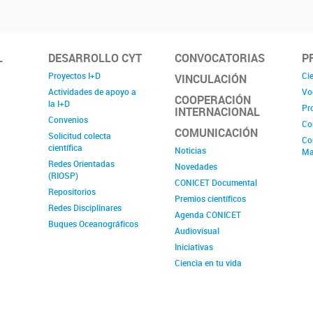
L
DESARROLLO CYT
CONVOCATORIAS
P
Proyectos I+D
Cie
VINCULACIÓN
Actividades de apoyo a
Vo
COOPERACIÓN
la I+D
Pr
INTERNACIONAL
Convenios
Co
COMUNICACIÓN
Solicitud colecta
Co
científica
Noticias
Ma
Redes Orientadas
Novedades
(RIOSP)
CONICET Documental
Repositorios
Premios científicos
Redes Disciplinares
Agenda CONICET
Buques Oceanográficos
Audiovisual
Iniciativas
Ciencia en tu vida