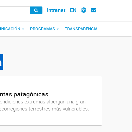
Intranet
EN
NICACIÓN
PROGRAMAS
TRANSPARENCIA
a
lantas patagónicas
condiciones extremas albergan una gran
s ecorregiones terrestres más vulnerables.