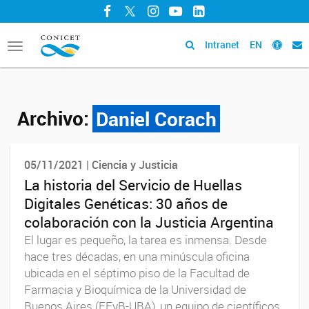
Facebook
Twitter
Instagram
YouTube
LinkedIn
Intranet
EN
Toggle
navigation
Archivo:
Daniel Corach
05/11/2021 | Ciencia y Justicia
La historia del Servicio de Huellas
Digitales Genéticas: 30 años de
colaboración con la Justicia Argentina
El lugar es pequeño, la tarea es inmensa. Desde
hace tres décadas, en una minúscula oficina
ubicada en el séptimo piso de la Facultad de
Farmacia y Bioquímica de la Universidad de
Buenos Aires (FFyB-UBA), un equipo de científicos