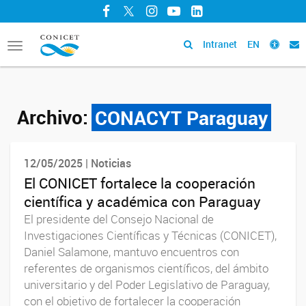
Facebook
Twitter
Instagram
YouTube
LinkedIn
Intranet
EN
Toggle
navigation
Archivo:
CONACYT Paraguay
12/05/2025 | Noticias
El CONICET fortalece la cooperación
científica y académica con Paraguay
El presidente del Consejo Nacional de
Investigaciones Científicas y Técnicas (CONICET),
Daniel Salamone, mantuvo encuentros con
referentes de organismos científicos, del ámbito
universitario y del Poder Legislativo de Paraguay,
con el objetivo de fortalecer la cooperación