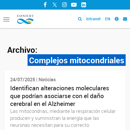
Facebook
Twitter
Instagram
YouTube
LinkedIn
Intranet
EN
Toggle
navigation
Archivo:
Complejos mitocondriales
24/07/2025 | Noticias
Identifican alteraciones moleculares
que podrían asociarse con el daño
cerebral en el Alzheimer
Las mitocondrias, mediante la respiración celular
producen y suministran la energía que las
neuronas necesitan para su correcto