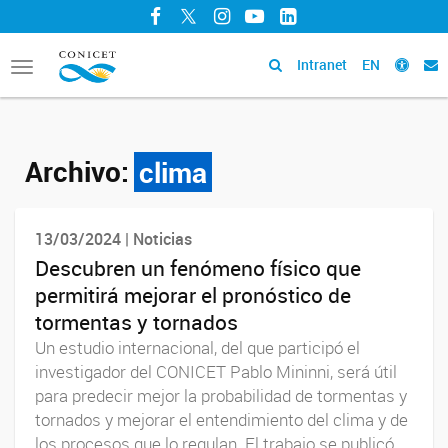
Facebook
Twitter
Instagram
YouTube
LinkedIn
Intranet
EN
Toggle
navigation
Archivo:
clima
13/03/2024 | Noticias
Descubren un fenómeno físico que
permitirá mejorar el pronóstico de
tormentas y tornados
Un estudio internacional, del que participó el
investigador del CONICET Pablo Mininni, será útil
para predecir mejor la probabilidad de tormentas y
tornados y mejorar el entendimiento del clima y de
los procesos que lo regulan. El trabajo se publicó