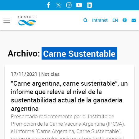
Facebook
Twitter
Instagram
YouTube
LinkedIn
Intranet
EN
Toggle
navigation
Archivo:
Carne Sustentable
17/11/2021 | Noticias
“Carne argentina, carne sustentable”, un
informe que releva el nivel de la
sustentabilidad actual de la ganadería
argentina
Presentado recientemente por el Instituto de
Promoción de la Carne Vacuna Argentina (IPCVA),
el informe “Carne Argentina, Carne Sustentable”,
posee una gran relevancia en el contexto mundial