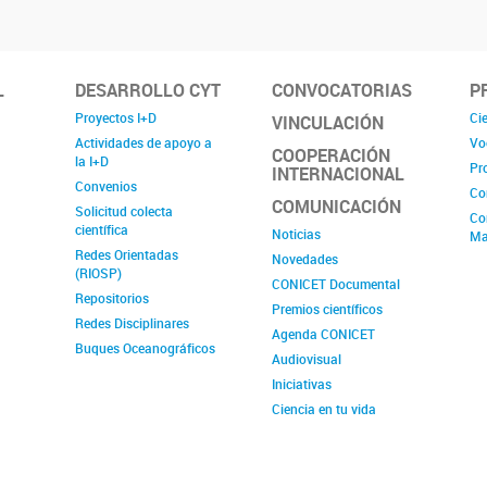
L
DESARROLLO CYT
CONVOCATORIAS
P
Proyectos I+D
Cie
VINCULACIÓN
Actividades de apoyo a
Vo
COOPERACIÓN
la I+D
Pr
INTERNACIONAL
Convenios
Co
COMUNICACIÓN
Solicitud colecta
Co
científica
Noticias
Ma
Redes Orientadas
Novedades
(RIOSP)
CONICET Documental
Repositorios
Premios científicos
Redes Disciplinares
Agenda CONICET
Buques Oceanográficos
Audiovisual
Iniciativas
Ciencia en tu vida