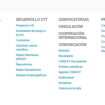
L
DESARROLLO CYT
CONVOCATORIAS
P
Proyectos I+D
Cie
VINCULACIÓN
Actividades de apoyo a
Vo
COOPERACIÓN
la I+D
Pr
INTERNACIONAL
Convenios
Co
COMUNICACIÓN
Solicitud colecta
Co
científica
Noticias
Ma
Redes Orientadas
Novedades
(RIOSP)
CONICET Documental
Repositorios
Premios científicos
Redes Disciplinares
Agenda CONICET
Buques Oceanográficos
Audiovisual
Iniciativas
Ciencia en tu vida