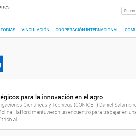
ones
TORIAS
VINCULACIÓN
COOPERACIÓN INTERNACIONAL
COMU
o
tégicos para la innovación en el agro
igaciones Científicas y Técnicas (CONICET) Daniel Salamone y 
olina Hafford mantuvieron un encuentro para trabajar en u
rión al...