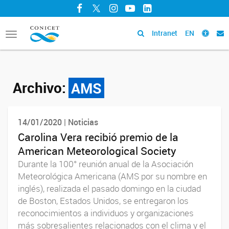
Facebook
Twitter
Instagram
YouTube
LinkedIn
Intranet
EN
Toggle
navigation
Archivo:
AMS
14/01/2020 | Noticias
Carolina Vera recibió premio de la
American Meteorological Society
Durante la 100° reunión anual de la Asociación
Meteorológica Americana (AMS por su nombre en
inglés), realizada el pasado domingo en la ciudad
de Boston, Estados Unidos, se entregaron los
reconocimientos a individuos y organizaciones
más sobresalientes relacionados con el clima y el