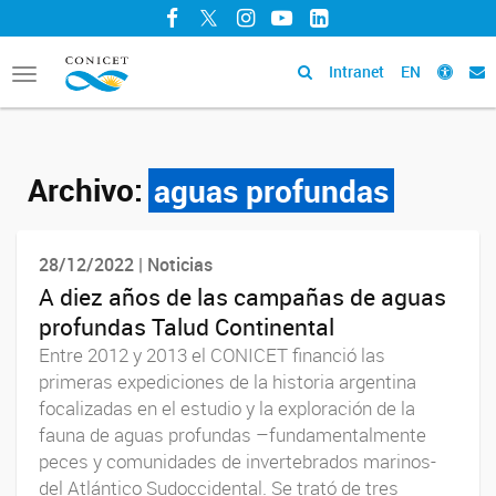
Facebook
Twitter
Instagram
YouTube
LinkedIn
Intranet
EN
Toggle
navigation
Archivo:
aguas profundas
28/12/2022 | Noticias
A diez años de las campañas de aguas
profundas Talud Continental
Entre 2012 y 2013 el CONICET financió las
primeras expediciones de la historia argentina
focalizadas en el estudio y la exploración de la
fauna de aguas profundas –fundamentalmente
peces y comunidades de invertebrados marinos-
del Atlántico Sudoccidental. Se trató de tres