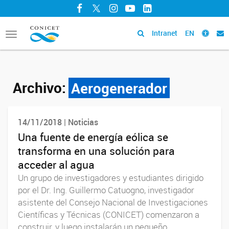
Facebook
Twitter
Instagram
YouTube
LinkedIn
Intranet
EN
Toggle
navigation
Archivo:
Aerogenerador
14/11/2018 | Noticias
Una fuente de energía eólica se
transforma en una solución para
acceder al agua
Un grupo de investigadores y estudiantes dirigido
por el Dr. Ing. Guillermo Catuogno, investigador
asistente del Consejo Nacional de Investigaciones
Científicas y Técnicas (CONICET) comenzaron a
construir, y luego instalarán un pequeño