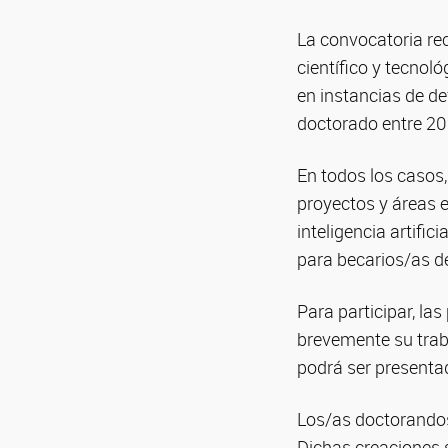
La convocatoria re
científico y tecnoló
en instancias de d
doctorado entre 20
En todos los casos,
proyectos y áreas e
inteligencia artific
para becarios/as d
Para participar, l
brevemente su traba
podrá ser present
Los/as doctorandos
Dichas creaciones 