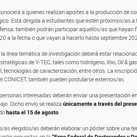
conocerá a quienes realizan aportes a la producción de c
gico. Está dirigida a estudiantes que estén próximos/as a f
efensa; también podrán participar aquellos/as que hayan f
20 a la fecha o que vayan a hacerlo hasta septiembre 202
 la línea temática de investigación deberá estar relaciona
stratégicas de Y-TEC, tales como hidrógeno, litio,
Oil & gas
ial, tecnologías de caracterización, entre otros. La inscripc
el CONICET, también pueden postularse externos/as.
as personas interesadas deberán enviar una presentación e
jo. Dicho envío se realiza
únicamente a través del pres
ado
hasta el 15 de agosto
.
/as elegidos/as deberán elaborar un póster sobre una te
serán expuestas en la
“Expo Federal de Doctorandos y D