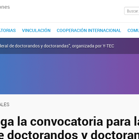
ones
TORIAS
VINCULACIÓN
COOPERACIÓN INTERNACIONAL
COMU
ederal de doctorandos y doctorandas”, organizada por Y-TEC
ALES
ga la convocatoria para 
de doctorandos y doctora