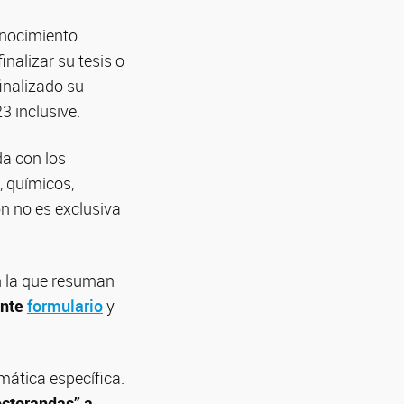
onocimiento
inalizar su tesis o
inalizado su
3 inclusive.
da con los
, químicos,
ión no es exclusiva
n la que resuman
ente
formulario
y
mática específica.
octorandas” a