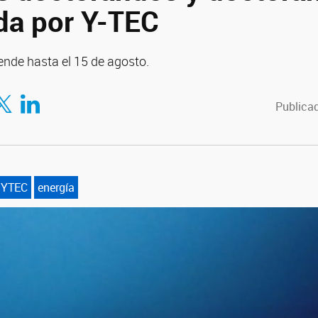
da por Y-TEC
iende hasta el 15 de agosto.
tir en Facebook
mpartir en Twitter
Compartir en LinkedIn
Publicad
aYTEC
energía