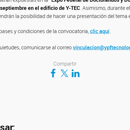
 septiembre en el edificio de Y-TEC
. Asimismo, durante el
ndrán la posibilidad de hacer una presentación del tema e
 bases y condiciones de la convocatoria,
clic aquí
.
quietudes, comunicarse al correo
vinculacion@ypftecnolo
Compartir
Compartir en Facebook
Compartir en Twitter
Compartir en LinkedIn
sar: