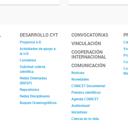
L
DESARROLLO CYT
CONVOCATORIAS
P
Proyectos I+D
Cie
VINCULACIÓN
Actividades de apoyo a
Vo
COOPERACIÓN
la I+D
Pr
INTERNACIONAL
Convenios
Co
COMUNICACIÓN
Solicitud colecta
Co
científica
Noticias
Ma
Redes Orientadas
Novedades
(RIOSP)
CONICET Documental
Repositorios
Premios científicos
Redes Disciplinares
Agenda CONICET
Buques Oceanográficos
Audiovisual
Iniciativas
Ciencia en tu vida