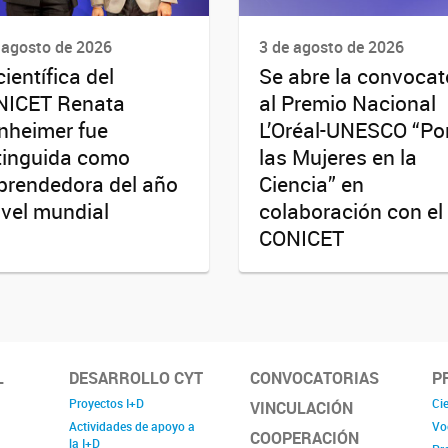
 agosto de 2026
3 de agosto de 2026
científica del
Se abre la convocat
NICET Renata
al Premio Nacional
nheimer fue
L’Oréal-UNESCO “Po
tinguida como
las Mujeres en la
rendedora del año
Ciencia” en
ivel mundial
colaboración con el
CONICET
L
DESARROLLO CYT
CONVOCATORIAS
P
Proyectos I+D
Cie
VINCULACIÓN
Actividades de apoyo a
Vo
COOPERACIÓN
la I+D