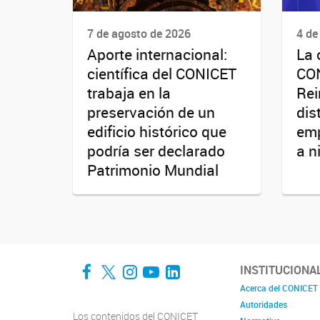
7 de agosto de 2026
4 de
Aporte internacional:
La 
científica del CONICET
CO
trabaja en la
Rei
preservación de un
dis
edificio histórico que
emp
podría ser declarado
a n
Patrimonio Mundial
Facebook
Twitter
Instagram
YouTube
LinkedIn
INSTITUCIONA
Acerca del CONICET
Autoridades
Los contenidos del CONICET