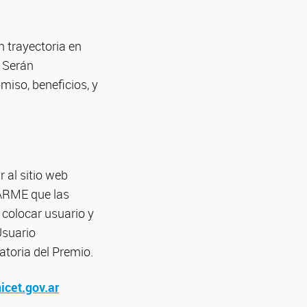
 trayectoria en
. Serán
iso, beneficios, y
 al sitio web
LARME que las
 colocar usuario y
Usuario
atoria del Premio.
cet.gov.ar