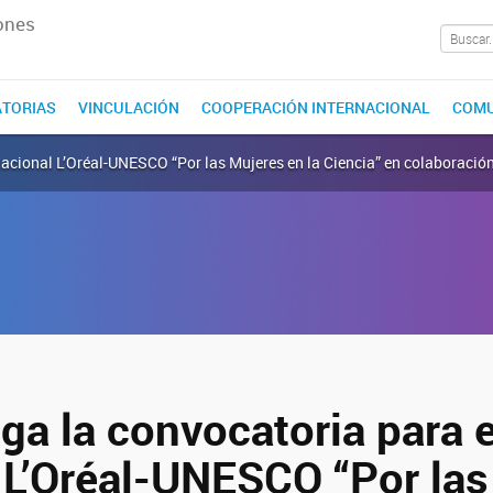
ones
TORIAS
VINCULACIÓN
COOPERACIÓN INTERNACIONAL
COMU
Nacional L’Oréal-UNESCO “Por las Mujeres en la Ciencia” en colaboraci
ga la convocatoria para 
 L’Oréal-UNESCO “Por las