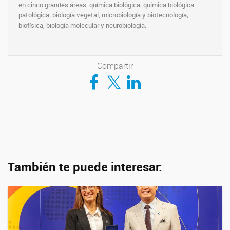
en cinco grandes áreas: química biológica; química biológica
patológica; biología vegetal, microbiología y biotecnología;
biofísica, biología molecular y neurobiología.
Compartir
Compartir en Facebook
Compartir en Twitter
Compartir en LinkedIn
También te puede interesar: