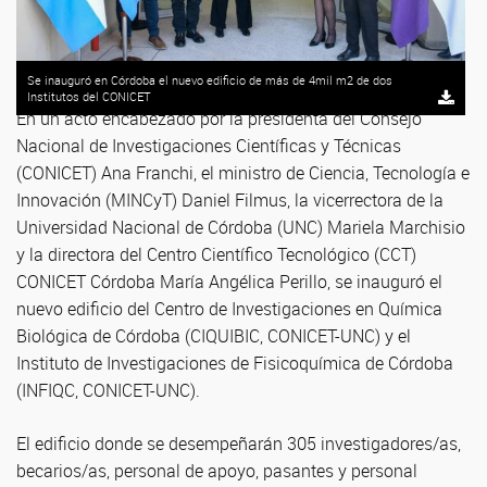
Se inauguró en Córdoba el nuevo edificio de más de 4mil m2 de dos
Institutos del CONICET
En un acto encabezado por la presidenta del Consejo
Nacional de Investigaciones Científicas y Técnicas
(CONICET) Ana Franchi, el ministro de Ciencia, Tecnología e
Innovación (MINCyT) Daniel Filmus, la vicerrectora de la
Universidad Nacional de Córdoba (UNC) Mariela Marchisio
y la directora del Centro Científico Tecnológico (CCT)
CONICET Córdoba María Angélica Perillo, se inauguró el
nuevo edificio del Centro de Investigaciones en Química
Biológica de Córdoba (CIQUIBIC, CONICET-UNC) y el
Instituto de Investigaciones de Fisicoquímica de Córdoba
(INFIQC, CONICET-UNC).
El edificio donde se desempeñarán 305 investigadores/as,
becarios/as, personal de apoyo, pasantes y personal