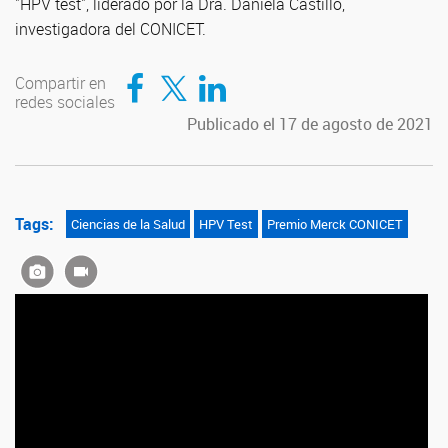
"HPV test", liderado por la Dra. Daniela Castillo,
investigadora del CONICET.
Compartir en Facebook
Compartir en Twitter
Compartir en LinkedIn
Compartir en
redes sociales
Publicado el 17 de agosto de 2021
Tags:
Ciencias de la Salud
HPV Test
Premio Merck CONICET