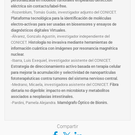
personalizada en modelos tumorales empleando detección
eléctrica sin contacto/label-free.
-Rozenblum, Tomás Guido, investigador adjunto del CONICET.
Plataforma tecnológica para la identificación de moléculas
electro-activas para ser usadas en biosensores y ensayos de
diagnósticos digitales Virtuales.
-Álvarez, Gonzalo Agustín, investigador independiente del
CONICET.
Histología no invasiva mediante herramientas de
información cuántica con imágenes por resonancia magnética
nuclear.
-Ibarra, Luis Exequiel, investigador asistente del CONICET.
Estrategia de direccionamiento activo basada en terapia celular
para mejorar la acumulación y selectividad de nanopartículas
fototerapéuticas contra tumores del sistema nervioso central.
-Medrano, Micaela, investigadora asistente del CONICET.
Fibra
dietaria no digerible: impacto en microbiota y metabolitos
asociados a neoplasias intestinales.
-Pardini, Pamela Alejandra.
Mamógrafo Óptico de Bionirs.
Compartir
Compartir en Facebook
Compartir en Twitter
Compartir en LinkedIn