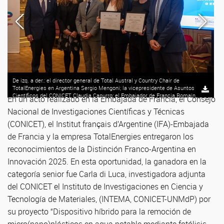
De izq. a der.: el director general de Total Austral y Country Chair de
TotalEnergies en Argentina Sergio Mengoni; la vicepresidente de Asuntos
Científicos del CONICET Claudia Capurro; el Embajador de Francia Romain
En un acto realizado en la Embajada de Francia, el Consejo
Nadal; la ganadora en la categoría senior Carla di Luca; la ganadora de la
Nacional de Investigaciones Científicas y Técnicas
categoría junior Elangeni Ana Gilbert y el el Consejero de Cooperación y de
Acción Cultural de la Embajada de Francia en Argentina, Frédéric Depetris.
(CONICET), el Institut français d’Argentine (IFA)-Embajada
de Francia y la empresa TotalEnergies entregaron los
reconocimientos de la Distinción Franco-Argentina en
Innovación 2025. En esta oportunidad, la ganadora en la
categoría senior fue Carla di Luca, investigadora adjunta
del CONICET el Instituto de Investigaciones en Ciencia y
Tecnología de Materiales, (INTEMA, CONICET-UNMdP) por
su proyecto “Dispositivo híbrido para la remoción de