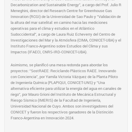
Decarbonization and Sustainable Energy”, a cargo del Prof. Julio R
Meneghini, director del Research Centre for Greenhouse Gas
Innovation (RCGI) de la Universidad de Sao Paulo y “Validación de
la altura del mar satelital: en camino hacia las mediciones
operativas para el clima y estudios en el Atlántico
Sudoccidental”, a cargo de Laura Ruiz Echeverry del Centro de
Investigaciones del Mar y la Atmósfera (CIMA, CONICET-UBA) y el
Instituto Franco-Argentino sobre Estudios del Clima y sus
Impactos (IFAECI, CNRS-IRD-CONICET-UBA).
Asimismo, se planificó una mesa redonda para abordar los
proyectos: “SostRAEE: Reciclando Plásticos RAEE. Innovando
con Conciencia”, por Yamila Victoria Vázquez de la Planta Piloto
de Ingeniería Química (PLAPIQUI, CONICET-UNS) y “Una
alternativa eficiente para utilizar la energía del agua en canales de
riego”, por Mauro Grioni del Instituto de Mecánica Estructural y
Riesgo Sísmico (IMERIS) de la Facultad de Ingeniería,
Universidad Nacional de Cuyo. Ambos son investigadores del
CONICET y fueron los respectivos ganadores de la Distinción
Franco-Argentina en Innovación 2024.