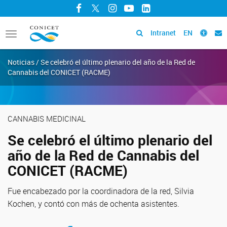
Facebook
Twitter
Instagram
YouTube
LinkedIn
Intranet
EN
Toggle
navigation
Noticias / Se celebró el último plenario del año de la Red de
Cannabis del CONICET (RACME)
CANNABIS MEDICINAL
Se celebró el último plenario del
año de la Red de Cannabis del
CONICET (RACME)
Fue encabezado por la coordinadora de la red, Silvia
Kochen, y contó con más de ochenta asistentes.
Compartir en Facebook
Compartir en Twitter
Compartir en LinkedIn