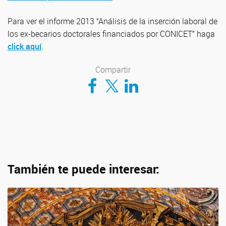
Para ver el informe 2013 “Análisis de la inserción laboral de
los ex-becarios doctorales financiados por CONICET” haga
click aquí
.
Compartir
Compartir en Facebook
Compartir en Twitter
Compartir en LinkedIn
También te puede interesar: